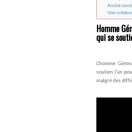
Amitié sinc
Une collabo
Homme Géme
qui se sout
L’homme Gémeau
soutien l’un po
malgré des diffé