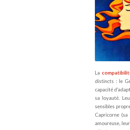
La
compatibil
distincts : le 
capacité d’adapt
sa loyauté. Le
sensibles propr
Capricorne (sa 
amoureuse, leur 