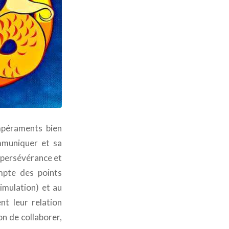
péraments bien
ommuniquer et sa
a persévérance et
mpte des points
imulation) et au
nt leur relation
on de collaborer,