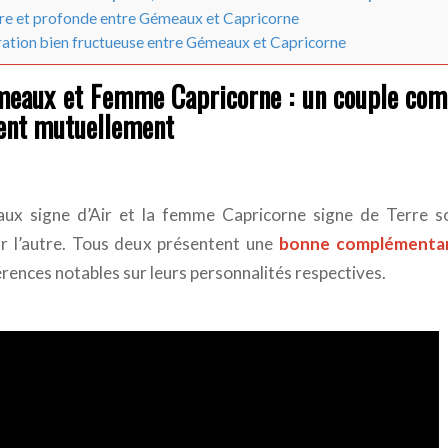
ère et profonde entre Gémeaux et Capricorne
ration bien fructueuse entre Gémeaux et Capricorne
aux et Femme Capricorne : un couple com
ient mutuellement
x signe d’Air et la femme Capricorne signe de Terre so
ur l’autre. Tous deux présentent une
bonne complémentar
rences notables sur leurs personnalités respectives.