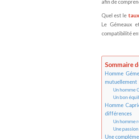
afin de comprend
Quel est le
taux
Le Gémeaux et 
compatibilité en
Sommaire de
Homme Gémeau
mutuellement
Un homme Gé
Un bon équil
Homme Capric
différences
Un homme rés
Une passion
Une complément