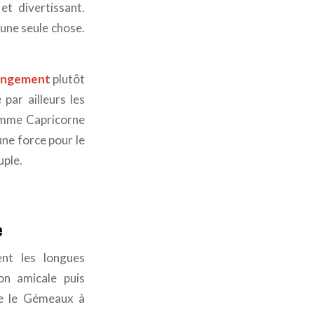
t divertissant.
une seule chose.
hangement
plutôt
e par ailleurs les
femme Capricorne
une force pour le
uple.
e
ent les longues
on amicale puis
de le Gémeaux à