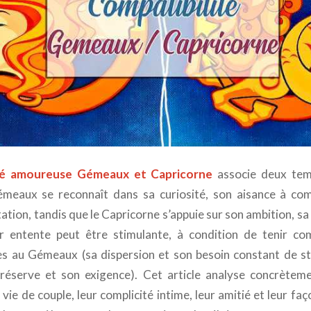
ité amoureuse Gémeaux et Capricorne
associe deux tem
Gémeaux se reconnaît dans sa curiosité, son aisance à c
ation, tandis que le Capricorne s’appuie sur son ambition, s
ur entente peut être stimulante, à condition de tenir co
es au Gémeaux (sa dispersion et son besoin constant de st
réserve et son exigence). Cet article analyse concrèteme
vie de couple, leur complicité intime, leur amitié et leur faç