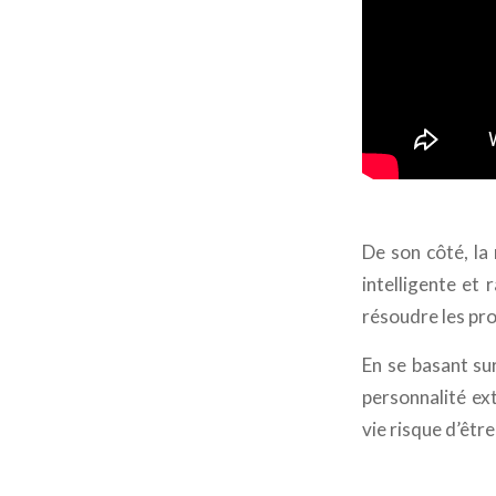
De son côté, la 
intelligente et 
résoudre les pr
En se basant sur
personnalité ex
vie risque d’êt