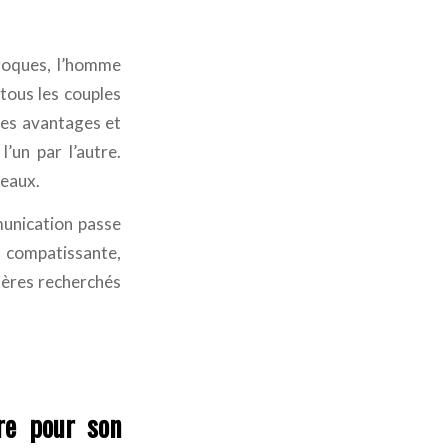
roques, l’homme
ous les couples
des avantages et
’un par l’autre.
meaux.
munication passe
t compatissante,
itères recherchés
e pour son