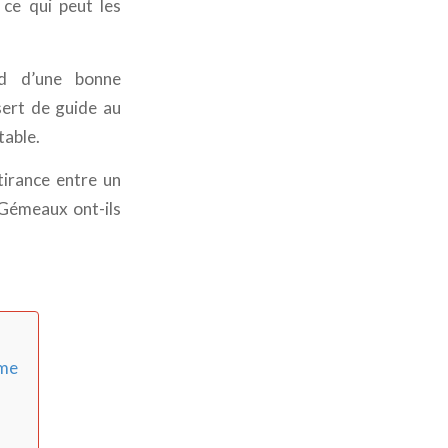
 ce qui peut les
 d’une bonne
sert de guide au
table.
tirance entre un
Gémeaux ont-ils
mme