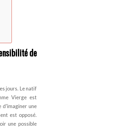
nsibilité de
s jours. Le natif
mme Vierge est
le d’imaginer une
ment est opposé.
oir une possible