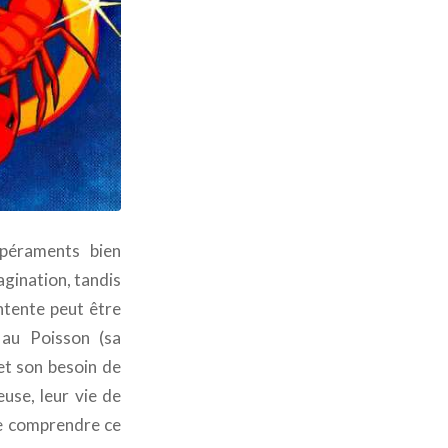
péraments bien
agination, tandis
entente peut être
 au Poisson (sa
 et son besoin de
use, leur vie de
 de comprendre ce