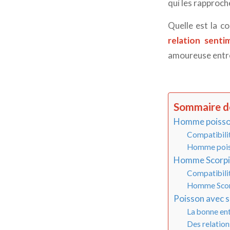
qui les rapproche
Quelle est la c
relation sent
amoureuse entre
Sommaire de
Homme poisso
Compatibili
Homme poiss
Homme Scorpi
Compatibili
Homme Scorp
Poisson avec s
La bonne ent
Des relation