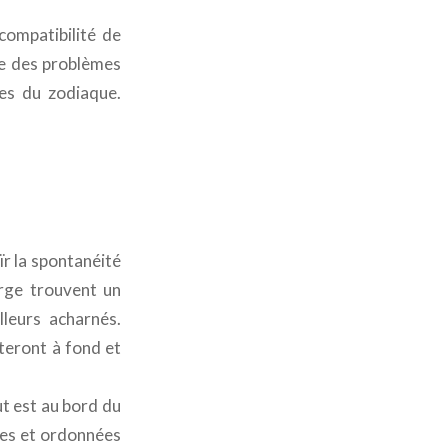
compatibilité de
tie des problèmes
nes du zodiaque.
ïr la spontanéité
erge trouvent un
leurs acharnés.
iteront à fond et
ut est au bord du
res et ordonnées