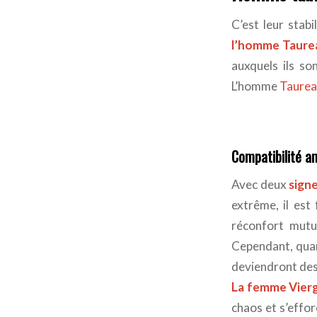
C’est leur stab
l’homme Taurea
auxquels ils so
L’homme
Taureau
Compatibilité 
Avec deux
sign
extrême, il est
réconfort mutu
Cependant, quand
deviendront des
La femme Vier
chaos et s’effo